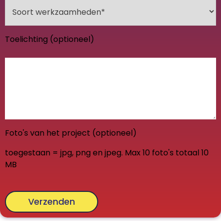
Toelichting (optioneel)
Foto's van het project (optioneel)
toegestaan = jpg, png en jpeg. Max 10 foto's totaal 10
MB