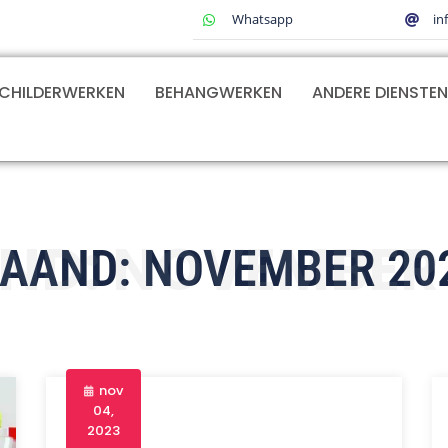
Whatsapp
in
CHILDERWERKEN
BEHANGWERKEN
ANDERE DIENSTEN
ND:
NOVEMBER 
AAND:
NOVEMBER 20
nov
04,
2023