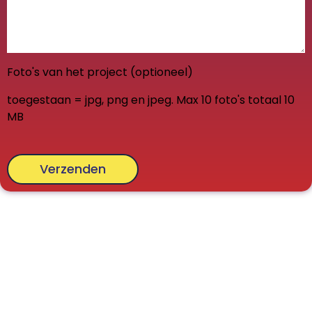
Foto's van het project (optioneel)
toegestaan = jpg, png en jpeg. Max 10 foto's totaal 10
MB