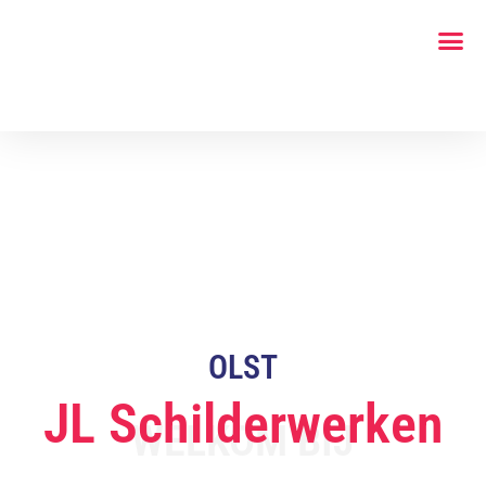
OLST
JL Schilderwerken
WELKOM BIJ