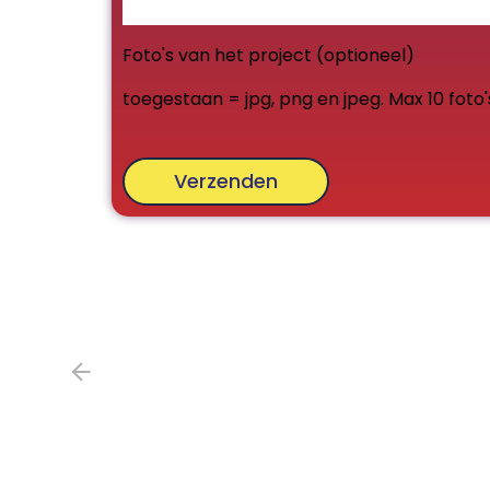
Foto's van het project (optioneel)
toegestaan = jpg, png en jpeg. Max 10 foto'