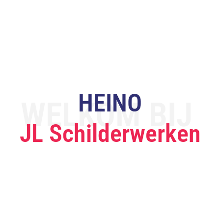
HEINO
WELKOM BIJ
JL Schilderwerken