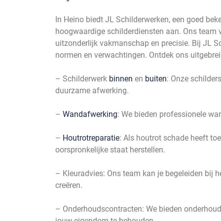
In Heino biedt JL Schilderwerken, een goed beke
hoogwaardige schilderdiensten aan. Ons team va
uitzonderlijk vakmanschap en precisie. Bij JL 
normen en verwachtingen. Ontdek ons uitgebre
– Schilderwerk
binnen
en
buiten
: Onze schilder
duurzame afwerking.
–
Wandafwerking
: We bieden professionele wan
–
Houtrotreparatie
: Als houtrot schade heeft t
oorspronkelijke staat herstellen.
– Kleuradvies: Ons team kan je begeleiden bij h
creëren.
– Onderhoudscontracten: We bieden onderhouds
jouw eigendom te behouden.