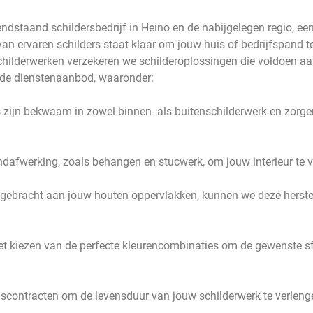
ndstaand schildersbedrijf in Heino en de nabijgelegen regio, ee
n ervaren schilders staat klaar om jouw huis of bedrijfspand t
Schilderwerken verzekeren we schilderoplossingen die voldoen a
ide dienstenaanbod, waaronder:
s zijn bekwaam in zowel binnen- als buitenschilderwerk en zorgen
dafwerking, zoals behangen en stucwerk, om jouw interieur te v
oegebracht aan jouw houten oppervlakken, kunnen we deze herste
et kiezen van de perfecte kleurencombinaties om de gewenste sfe
contracten om de levensduur van jouw schilderwerk te verleng